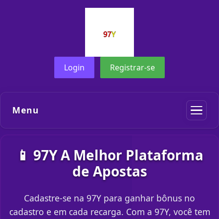
Login
Registrar-se
Menu
📱 97Y A Melhor Plataforma
de Apostas
Cadastre-se na 97Y para ganhar bônus no
cadastro e em cada recarga. Com a 97Y, você tem