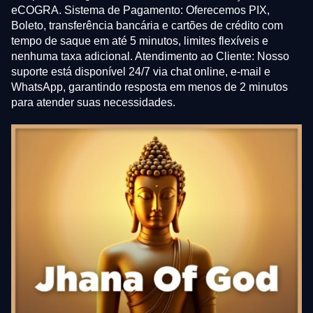
eCOGRA. Sistema de Pagamento: Oferecemos PIX,
Boleto, transferência bancária e cartões de crédito com
tempo de saque em até 5 minutos, limites flexíveis e
nenhuma taxa adicional. Atendimento ao Cliente: Nosso
suporte está disponível 24/7 via chat online, e-mail e
WhatsApp, garantindo resposta em menos de 2 minutos
para atender suas necessidades.