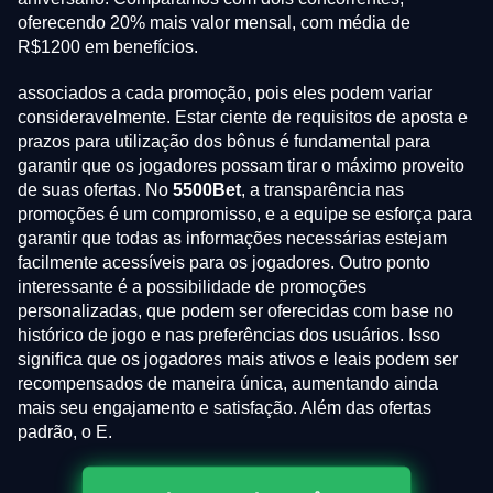
oferecendo 20% mais valor mensal, com média de
R$1200 em benefícios.
associados a cada promoção, pois eles podem variar
consideravelmente. Estar ciente de requisitos de aposta e
prazos para utilização dos bônus é fundamental para
garantir que os jogadores possam tirar o máximo proveito
de suas ofertas. No
5500Bet
, a transparência nas
promoções é um compromisso, e a equipe se esforça para
garantir que todas as informações necessárias estejam
facilmente acessíveis para os jogadores. Outro ponto
interessante é a possibilidade de promoções
personalizadas, que podem ser oferecidas com base no
histórico de jogo e nas preferências dos usuários. Isso
significa que os jogadores mais ativos e leais podem ser
recompensados de maneira única, aumentando ainda
mais seu engajamento e satisfação. Além das ofertas
padrão, o E.