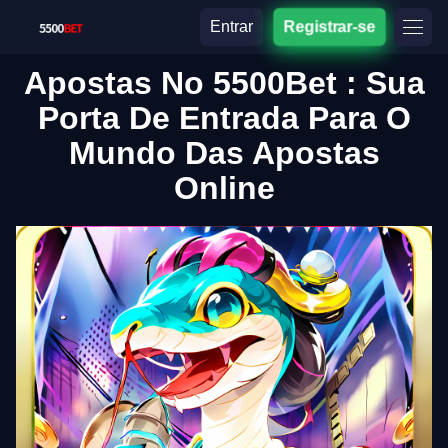
Entrar
Registrar-se
Apostas No 5500Bet : Sua
Porta De Entrada Para O
Mundo Das Apostas
Online