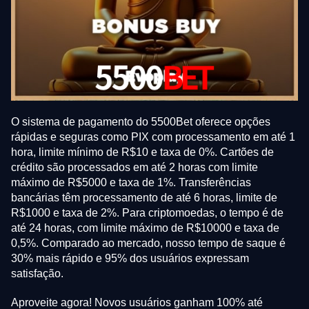
O sistema de pagamento do 5500Bet oferece opções
rápidas e seguras como PIX com processamento em até 1
hora, limite mínimo de R$10 e taxa de 0%. Cartões de
crédito são processados em até 2 horas com limite
máximo de R$5000 e taxa de 1%. Transferências
bancárias têm processamento de até 6 horas, limite de
R$1000 e taxa de 2%. Para criptomoedas, o tempo é de
até 24 horas, com limite máximo de R$10000 e taxa de
0,5%. Comparado ao mercado, nosso tempo de saque é
30% mais rápido e 95% dos usuários expressam
satisfação.
Aproveite agora! Novos usuários ganham 100% até